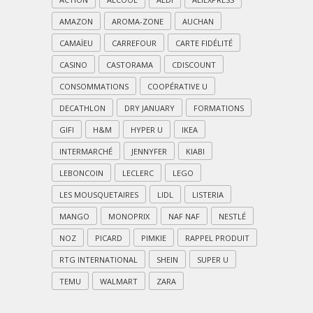
AMAZON
AROMA-ZONE
AUCHAN
CAMAÏEU
CARREFOUR
CARTE FIDÉLITÉ
CASINO
CASTORAMA
CDISCOUNT
CONSOMMATIONS
COOPÉRATIVE U
DECATHLON
DRY JANUARY
FORMATIONS
GIFI
H&M
HYPER U
IKEA
INTERMARCHÉ
JENNYFER
KIABI
LEBONCOIN
LECLERC
LEGO
LES MOUSQUETAIRES
LIDL
LISTERIA
MANGO
MONOPRIX
NAF NAF
NESTLÉ
NOZ
PICARD
PIMKIE
RAPPEL PRODUIT
RTG INTERNATIONAL
SHEIN
SUPER U
TEMU
WALMART
ZARA