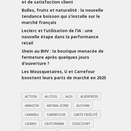
et de satisfaction client
Bulles, fruits et naturalité : la nouvelle
tendance boisson qui s’installe sur le
marché français
Leclerc et l’utilisation de l’IA : une
nouvelle étape dans la performance
retail
Shein au BHV : la boutique menacée de
fermeture après quelques jours
d’ouverture ?
Les Mousquetaires, U et Carrefour
boostent leurs parts de marché en 2025
ACTION
ALCOOL
ALDI
ALIEXPRESS
AMAZON
AROMA-ZONE
AUCHAN
CAMAÏEU
CARREFOUR
CARTE FIDÉLITÉ
CASINO
CASTORAMA
CDISCOUNT