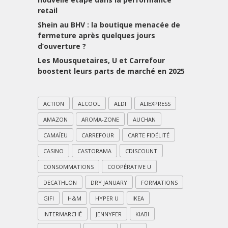
retail
Shein au BHV : la boutique menacée de
fermeture après quelques jours
d’ouverture ?
Les Mousquetaires, U et Carrefour
boostent leurs parts de marché en 2025
ACTION
ALCOOL
ALDI
ALIEXPRESS
AMAZON
AROMA-ZONE
AUCHAN
CAMAÏEU
CARREFOUR
CARTE FIDÉLITÉ
CASINO
CASTORAMA
CDISCOUNT
CONSOMMATIONS
COOPÉRATIVE U
DECATHLON
DRY JANUARY
FORMATIONS
GIFI
H&M
HYPER U
IKEA
INTERMARCHÉ
JENNYFER
KIABI