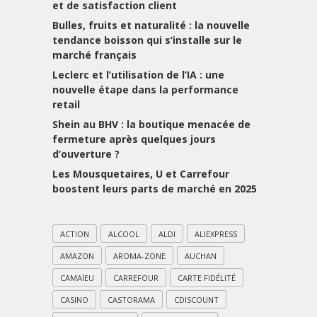
et de satisfaction client
Bulles, fruits et naturalité : la nouvelle
tendance boisson qui s’installe sur le
marché français
Leclerc et l’utilisation de l’IA : une
nouvelle étape dans la performance
retail
Shein au BHV : la boutique menacée de
fermeture après quelques jours
d’ouverture ?
Les Mousquetaires, U et Carrefour
boostent leurs parts de marché en 2025
ACTION
ALCOOL
ALDI
ALIEXPRESS
AMAZON
AROMA-ZONE
AUCHAN
CAMAÏEU
CARREFOUR
CARTE FIDÉLITÉ
CASINO
CASTORAMA
CDISCOUNT