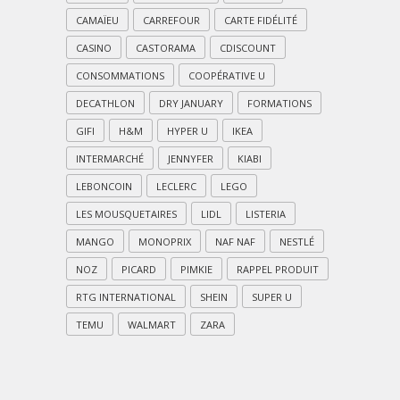
CAMAÏEU
CARREFOUR
CARTE FIDÉLITÉ
CASINO
CASTORAMA
CDISCOUNT
CONSOMMATIONS
COOPÉRATIVE U
DECATHLON
DRY JANUARY
FORMATIONS
GIFI
H&M
HYPER U
IKEA
INTERMARCHÉ
JENNYFER
KIABI
LEBONCOIN
LECLERC
LEGO
LES MOUSQUETAIRES
LIDL
LISTERIA
MANGO
MONOPRIX
NAF NAF
NESTLÉ
NOZ
PICARD
PIMKIE
RAPPEL PRODUIT
RTG INTERNATIONAL
SHEIN
SUPER U
TEMU
WALMART
ZARA