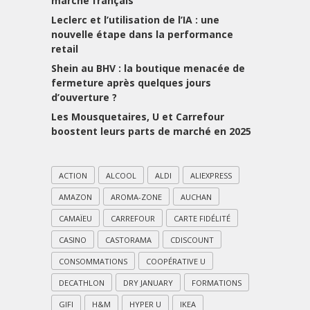
marché français
Leclerc et l’utilisation de l’IA : une
nouvelle étape dans la performance
retail
Shein au BHV : la boutique menacée de
fermeture après quelques jours
d’ouverture ?
Les Mousquetaires, U et Carrefour
boostent leurs parts de marché en 2025
ACTION
ALCOOL
ALDI
ALIEXPRESS
AMAZON
AROMA-ZONE
AUCHAN
CAMAÏEU
CARREFOUR
CARTE FIDÉLITÉ
CASINO
CASTORAMA
CDISCOUNT
CONSOMMATIONS
COOPÉRATIVE U
DECATHLON
DRY JANUARY
FORMATIONS
GIFI
H&M
HYPER U
IKEA