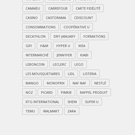
CAMAÏEU
CARREFOUR
CARTE FIDÉLITÉ
CASINO
CASTORAMA
CDISCOUNT
CONSOMMATIONS
COOPÉRATIVE U
DECATHLON
DRY JANUARY
FORMATIONS
GIFI
H&M
HYPER U
IKEA
INTERMARCHÉ
JENNYFER
KIABI
LEBONCOIN
LECLERC
LEGO
LES MOUSQUETAIRES
LIDL
LISTERIA
MANGO
MONOPRIX
NAF NAF
NESTLÉ
NOZ
PICARD
PIMKIE
RAPPEL PRODUIT
RTG INTERNATIONAL
SHEIN
SUPER U
TEMU
WALMART
ZARA