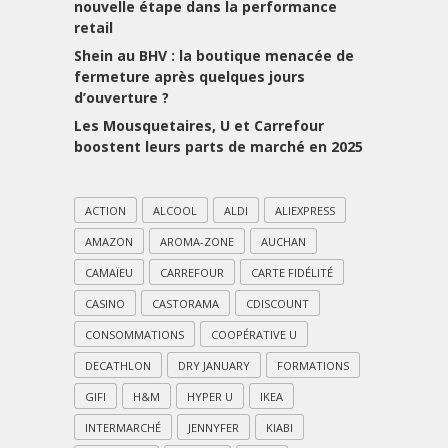
nouvelle étape dans la performance
retail
Shein au BHV : la boutique menacée de
fermeture après quelques jours
d’ouverture ?
Les Mousquetaires, U et Carrefour
boostent leurs parts de marché en 2025
ACTION
ALCOOL
ALDI
ALIEXPRESS
AMAZON
AROMA-ZONE
AUCHAN
CAMAÏEU
CARREFOUR
CARTE FIDÉLITÉ
CASINO
CASTORAMA
CDISCOUNT
CONSOMMATIONS
COOPÉRATIVE U
DECATHLON
DRY JANUARY
FORMATIONS
GIFI
H&M
HYPER U
IKEA
INTERMARCHÉ
JENNYFER
KIABI