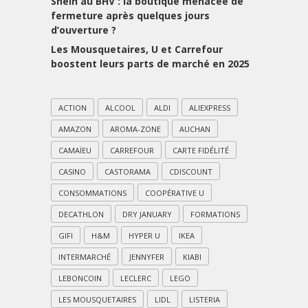
Shein au BHV : la boutique menacée de
fermeture après quelques jours
d’ouverture ?
Les Mousquetaires, U et Carrefour
boostent leurs parts de marché en 2025
ACTION
ALCOOL
ALDI
ALIEXPRESS
AMAZON
AROMA-ZONE
AUCHAN
CAMAÏEU
CARREFOUR
CARTE FIDÉLITÉ
CASINO
CASTORAMA
CDISCOUNT
CONSOMMATIONS
COOPÉRATIVE U
DECATHLON
DRY JANUARY
FORMATIONS
GIFI
H&M
HYPER U
IKEA
INTERMARCHÉ
JENNYFER
KIABI
LEBONCOIN
LECLERC
LEGO
LES MOUSQUETAIRES
LIDL
LISTERIA