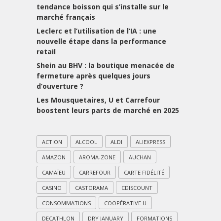
tendance boisson qui s’installe sur le
marché français
Leclerc et l’utilisation de l’IA : une
nouvelle étape dans la performance
retail
Shein au BHV : la boutique menacée de
fermeture après quelques jours
d’ouverture ?
Les Mousquetaires, U et Carrefour
boostent leurs parts de marché en 2025
ACTION
ALCOOL
ALDI
ALIEXPRESS
AMAZON
AROMA-ZONE
AUCHAN
CAMAÏEU
CARREFOUR
CARTE FIDÉLITÉ
CASINO
CASTORAMA
CDISCOUNT
CONSOMMATIONS
COOPÉRATIVE U
DECATHLON
DRY JANUARY
FORMATIONS