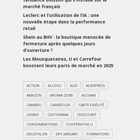
marché français
Leclerc et l’utilisation de l’IA : une
nouvelle étape dans la performance
retail
Shein au BHV : la boutique menacée de
fermeture après quelques jours
d’ouverture ?
Les Mousquetaires, U et Carrefour
boostent leurs parts de marché en 2025
ACTION
ALCOOL
ALDI
ALIEXPRESS
AMAZON
AROMA-ZONE
AUCHAN
CAMAÏEU
CARREFOUR
CARTE FIDÉLITÉ
CASINO
CASTORAMA
CDISCOUNT
CONSOMMATIONS
COOPÉRATIVE U
DECATHLON
DRY JANUARY
FORMATIONS