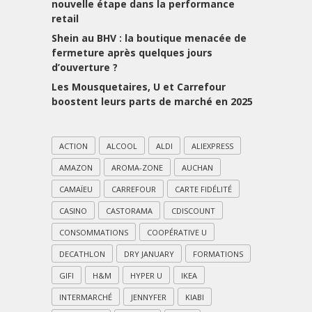
nouvelle étape dans la performance
retail
Shein au BHV : la boutique menacée de
fermeture après quelques jours
d’ouverture ?
Les Mousquetaires, U et Carrefour
boostent leurs parts de marché en 2025
ACTION
ALCOOL
ALDI
ALIEXPRESS
AMAZON
AROMA-ZONE
AUCHAN
CAMAÏEU
CARREFOUR
CARTE FIDÉLITÉ
CASINO
CASTORAMA
CDISCOUNT
CONSOMMATIONS
COOPÉRATIVE U
DECATHLON
DRY JANUARY
FORMATIONS
GIFI
H&M
HYPER U
IKEA
INTERMARCHÉ
JENNYFER
KIABI