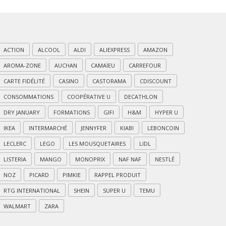
ACTION
ALCOOL
ALDI
ALIEXPRESS
AMAZON
AROMA-ZONE
AUCHAN
CAMAÏEU
CARREFOUR
CARTE FIDÉLITÉ
CASINO
CASTORAMA
CDISCOUNT
CONSOMMATIONS
COOPÉRATIVE U
DECATHLON
DRY JANUARY
FORMATIONS
GIFI
H&M
HYPER U
IKEA
INTERMARCHÉ
JENNYFER
KIABI
LEBONCOIN
LECLERC
LEGO
LES MOUSQUETAIRES
LIDL
LISTERIA
MANGO
MONOPRIX
NAF NAF
NESTLÉ
NOZ
PICARD
PIMKIE
RAPPEL PRODUIT
RTG INTERNATIONAL
SHEIN
SUPER U
TEMU
WALMART
ZARA