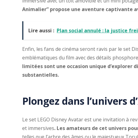
immersive avec un toit amovible et un mini potage
Animalier” propose une aventure captivante a
Lire aussi :
Plan social annulé : la justice fr
Enfin, les fans de cinéma seront ravis par le set 
emblématiques du film avec des détails phosphore
limitées sont une occasion unique d’explorer d
substantielles.
Plongez dans l’univers 
Le set LEGO Disney Avatar est une invitation à revi
et immersives
. Les amateurs de cet univers pou
telles que l’arbre des âmes ou le majestueux Toruk