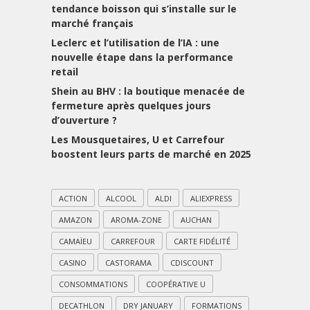
tendance boisson qui s’installe sur le
marché français
Leclerc et l’utilisation de l’IA : une
nouvelle étape dans la performance
retail
Shein au BHV : la boutique menacée de
fermeture après quelques jours
d’ouverture ?
Les Mousquetaires, U et Carrefour
boostent leurs parts de marché en 2025
ACTION
ALCOOL
ALDI
ALIEXPRESS
AMAZON
AROMA-ZONE
AUCHAN
CAMAÏEU
CARREFOUR
CARTE FIDÉLITÉ
CASINO
CASTORAMA
CDISCOUNT
CONSOMMATIONS
COOPÉRATIVE U
DECATHLON
DRY JANUARY
FORMATIONS