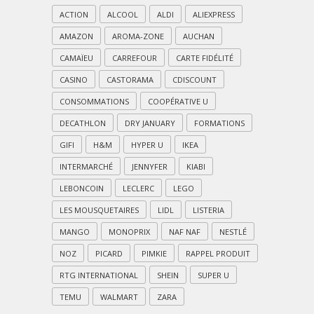
ACTION
ALCOOL
ALDI
ALIEXPRESS
AMAZON
AROMA-ZONE
AUCHAN
CAMAÏEU
CARREFOUR
CARTE FIDÉLITÉ
CASINO
CASTORAMA
CDISCOUNT
CONSOMMATIONS
COOPÉRATIVE U
DECATHLON
DRY JANUARY
FORMATIONS
GIFI
H&M
HYPER U
IKEA
INTERMARCHÉ
JENNYFER
KIABI
LEBONCOIN
LECLERC
LEGO
LES MOUSQUETAIRES
LIDL
LISTERIA
MANGO
MONOPRIX
NAF NAF
NESTLÉ
NOZ
PICARD
PIMKIE
RAPPEL PRODUIT
RTG INTERNATIONAL
SHEIN
SUPER U
TEMU
WALMART
ZARA