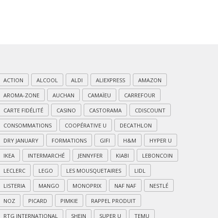
ACTION
ALCOOL
ALDI
ALIEXPRESS
AMAZON
AROMA-ZONE
AUCHAN
CAMAÏEU
CARREFOUR
CARTE FIDÉLITÉ
CASINO
CASTORAMA
CDISCOUNT
CONSOMMATIONS
COOPÉRATIVE U
DECATHLON
DRY JANUARY
FORMATIONS
GIFI
H&M
HYPER U
IKEA
INTERMARCHÉ
JENNYFER
KIABI
LEBONCOIN
LECLERC
LEGO
LES MOUSQUETAIRES
LIDL
LISTERIA
MANGO
MONOPRIX
NAF NAF
NESTLÉ
NOZ
PICARD
PIMKIE
RAPPEL PRODUIT
RTG INTERNATIONAL
SHEIN
SUPER U
TEMU