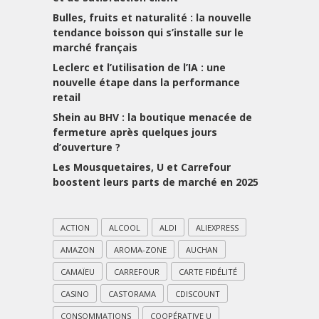
Bulles, fruits et naturalité : la nouvelle
tendance boisson qui s’installe sur le
marché français
Leclerc et l’utilisation de l’IA : une
nouvelle étape dans la performance
retail
Shein au BHV : la boutique menacée de
fermeture après quelques jours
d’ouverture ?
Les Mousquetaires, U et Carrefour
boostent leurs parts de marché en 2025
ACTION
ALCOOL
ALDI
ALIEXPRESS
AMAZON
AROMA-ZONE
AUCHAN
CAMAÏEU
CARREFOUR
CARTE FIDÉLITÉ
CASINO
CASTORAMA
CDISCOUNT
CONSOMMATIONS
COOPÉRATIVE U