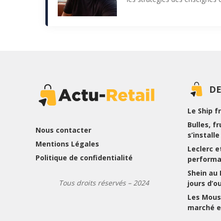
DE
Le Ship f
Bulles, f
Nous contacter
s’install
Mentions Légales
Leclerc et
Politique de confidentialité
performa
Shein au
Tous droits réservés – 2024
jours d’o
Les Mousq
marché e