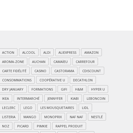
ACTION
ALCOOL
ALDI
ALIEXPRESS
AMAZON
AROMA-ZONE
AUCHAN
CAMAÏEU
CARREFOUR
CARTE FIDÉLITÉ
CASINO
CASTORAMA
CDISCOUNT
CONSOMMATIONS
COOPÉRATIVE U
DECATHLON
DRY JANUARY
FORMATIONS
GIFI
H&M
HYPER U
IKEA
INTERMARCHÉ
JENNYFER
KIABI
LEBONCOIN
LECLERC
LEGO
LES MOUSQUETAIRES
LIDL
LISTERIA
MANGO
MONOPRIX
NAF NAF
NESTLÉ
NOZ
PICARD
PIMKIE
RAPPEL PRODUIT