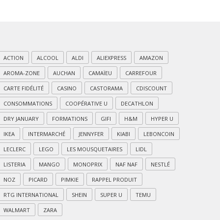
ACTION
ALCOOL
ALDI
ALIEXPRESS
AMAZON
AROMA-ZONE
AUCHAN
CAMAÏEU
CARREFOUR
CARTE FIDÉLITÉ
CASINO
CASTORAMA
CDISCOUNT
CONSOMMATIONS
COOPÉRATIVE U
DECATHLON
DRY JANUARY
FORMATIONS
GIFI
H&M
HYPER U
IKEA
INTERMARCHÉ
JENNYFER
KIABI
LEBONCOIN
LECLERC
LEGO
LES MOUSQUETAIRES
LIDL
LISTERIA
MANGO
MONOPRIX
NAF NAF
NESTLÉ
NOZ
PICARD
PIMKIE
RAPPEL PRODUIT
RTG INTERNATIONAL
SHEIN
SUPER U
TEMU
WALMART
ZARA