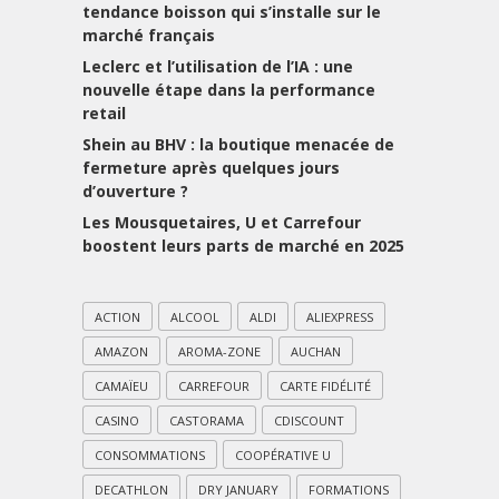
tendance boisson qui s’installe sur le
marché français
Leclerc et l’utilisation de l’IA : une
nouvelle étape dans la performance
retail
Shein au BHV : la boutique menacée de
fermeture après quelques jours
d’ouverture ?
Les Mousquetaires, U et Carrefour
boostent leurs parts de marché en 2025
ACTION
ALCOOL
ALDI
ALIEXPRESS
AMAZON
AROMA-ZONE
AUCHAN
CAMAÏEU
CARREFOUR
CARTE FIDÉLITÉ
CASINO
CASTORAMA
CDISCOUNT
CONSOMMATIONS
COOPÉRATIVE U
DECATHLON
DRY JANUARY
FORMATIONS