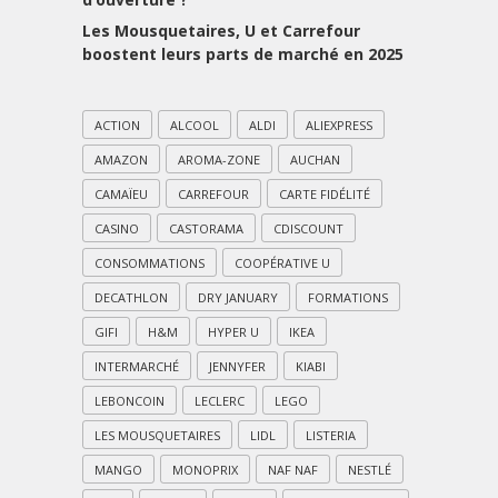
Les Mousquetaires, U et Carrefour
boostent leurs parts de marché en 2025
ACTION
ALCOOL
ALDI
ALIEXPRESS
AMAZON
AROMA-ZONE
AUCHAN
CAMAÏEU
CARREFOUR
CARTE FIDÉLITÉ
CASINO
CASTORAMA
CDISCOUNT
CONSOMMATIONS
COOPÉRATIVE U
DECATHLON
DRY JANUARY
FORMATIONS
GIFI
H&M
HYPER U
IKEA
INTERMARCHÉ
JENNYFER
KIABI
LEBONCOIN
LECLERC
LEGO
LES MOUSQUETAIRES
LIDL
LISTERIA
MANGO
MONOPRIX
NAF NAF
NESTLÉ