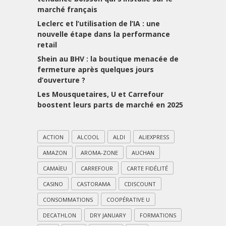
marché français
Leclerc et l’utilisation de l’IA : une
nouvelle étape dans la performance
retail
Shein au BHV : la boutique menacée de
fermeture après quelques jours
d’ouverture ?
Les Mousquetaires, U et Carrefour
boostent leurs parts de marché en 2025
ACTION
ALCOOL
ALDI
ALIEXPRESS
AMAZON
AROMA-ZONE
AUCHAN
CAMAÏEU
CARREFOUR
CARTE FIDÉLITÉ
CASINO
CASTORAMA
CDISCOUNT
CONSOMMATIONS
COOPÉRATIVE U
DECATHLON
DRY JANUARY
FORMATIONS