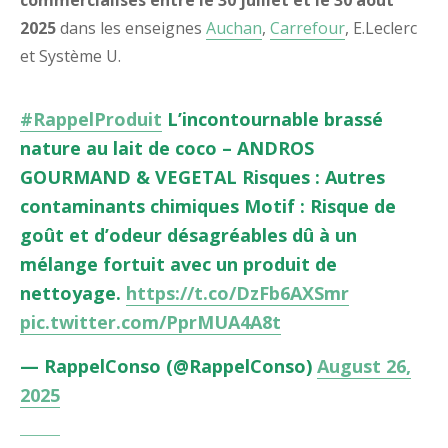
2025
dans les enseignes
Auchan
,
Carrefour
, E.Leclerc
et Système U.
#RappelProduit
L’incontournable brassé
nature au lait de coco – ANDROS
GOURMAND & VEGETAL Risques : Autres
contaminants chimiques Motif : Risque de
goût et d’odeur désagréables dû à un
mélange fortuit avec un produit de
nettoyage.
https://t.co/DzFb6AXSmr
pic.twitter.com/PprMUA4A8t
— RappelConso (@RappelConso)
August 26,
2025