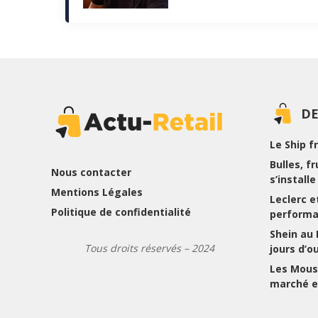
DE
Le Ship f
Bulles, f
Nous contacter
s’install
Mentions Légales
Leclerc et
Politique de confidentialité
performa
Shein au
Tous droits réservés – 2024
jours d’o
Les Mousq
marché e