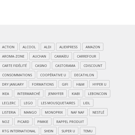
ACTION
ALCOOL
ALDI
ALIEXPRESS
AMAZON
AROMA-ZONE
AUCHAN
CAMAÏEU
CARREFOUR
CARTE FIDÉLITÉ
CASINO
CASTORAMA
CDISCOUNT
CONSOMMATIONS
COOPÉRATIVE U
DECATHLON
DRY JANUARY
FORMATIONS
GIFI
H&M
HYPER U
IKEA
INTERMARCHÉ
JENNYFER
KIABI
LEBONCOIN
LECLERC
LEGO
LES MOUSQUETAIRES
LIDL
LISTERIA
MANGO
MONOPRIX
NAF NAF
NESTLÉ
NOZ
PICARD
PIMKIE
RAPPEL PRODUIT
RTG INTERNATIONAL
SHEIN
SUPER U
TEMU