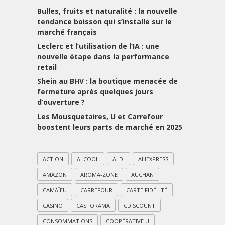
Bulles, fruits et naturalité : la nouvelle
tendance boisson qui s’installe sur le
marché français
Leclerc et l’utilisation de l’IA : une
nouvelle étape dans la performance
retail
Shein au BHV : la boutique menacée de
fermeture après quelques jours
d’ouverture ?
Les Mousquetaires, U et Carrefour
boostent leurs parts de marché en 2025
ACTION
ALCOOL
ALDI
ALIEXPRESS
AMAZON
AROMA-ZONE
AUCHAN
CAMAÏEU
CARREFOUR
CARTE FIDÉLITÉ
CASINO
CASTORAMA
CDISCOUNT
CONSOMMATIONS
COOPÉRATIVE U