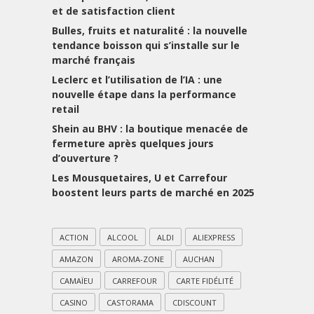
et de satisfaction client
Bulles, fruits et naturalité : la nouvelle
tendance boisson qui s’installe sur le
marché français
Leclerc et l’utilisation de l’IA : une
nouvelle étape dans la performance
retail
Shein au BHV : la boutique menacée de
fermeture après quelques jours
d’ouverture ?
Les Mousquetaires, U et Carrefour
boostent leurs parts de marché en 2025
ACTION
ALCOOL
ALDI
ALIEXPRESS
AMAZON
AROMA-ZONE
AUCHAN
CAMAÏEU
CARREFOUR
CARTE FIDÉLITÉ
CASINO
CASTORAMA
CDISCOUNT