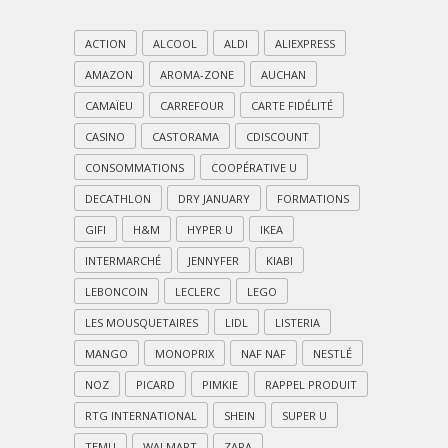
ACTION
ALCOOL
ALDI
ALIEXPRESS
AMAZON
AROMA-ZONE
AUCHAN
CAMAÏEU
CARREFOUR
CARTE FIDÉLITÉ
CASINO
CASTORAMA
CDISCOUNT
CONSOMMATIONS
COOPÉRATIVE U
DECATHLON
DRY JANUARY
FORMATIONS
GIFI
H&M
HYPER U
IKEA
INTERMARCHÉ
JENNYFER
KIABI
LEBONCOIN
LECLERC
LEGO
LES MOUSQUETAIRES
LIDL
LISTERIA
MANGO
MONOPRIX
NAF NAF
NESTLÉ
NOZ
PICARD
PIMKIE
RAPPEL PRODUIT
RTG INTERNATIONAL
SHEIN
SUPER U
TEMU
WALMART
ZARA