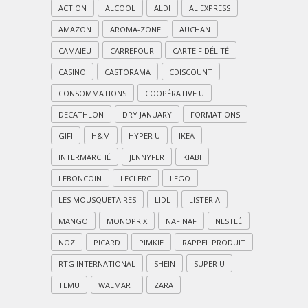
ACTION
ALCOOL
ALDI
ALIEXPRESS
AMAZON
AROMA-ZONE
AUCHAN
CAMAÏEU
CARREFOUR
CARTE FIDÉLITÉ
CASINO
CASTORAMA
CDISCOUNT
CONSOMMATIONS
COOPÉRATIVE U
DECATHLON
DRY JANUARY
FORMATIONS
GIFI
H&M
HYPER U
IKEA
INTERMARCHÉ
JENNYFER
KIABI
LEBONCOIN
LECLERC
LEGO
LES MOUSQUETAIRES
LIDL
LISTERIA
MANGO
MONOPRIX
NAF NAF
NESTLÉ
NOZ
PICARD
PIMKIE
RAPPEL PRODUIT
RTG INTERNATIONAL
SHEIN
SUPER U
TEMU
WALMART
ZARA