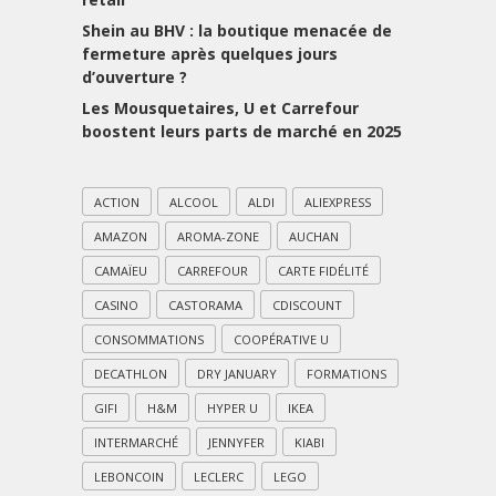
Shein au BHV : la boutique menacée de
fermeture après quelques jours
d’ouverture ?
Les Mousquetaires, U et Carrefour
boostent leurs parts de marché en 2025
ACTION
ALCOOL
ALDI
ALIEXPRESS
AMAZON
AROMA-ZONE
AUCHAN
CAMAÏEU
CARREFOUR
CARTE FIDÉLITÉ
CASINO
CASTORAMA
CDISCOUNT
CONSOMMATIONS
COOPÉRATIVE U
DECATHLON
DRY JANUARY
FORMATIONS
GIFI
H&M
HYPER U
IKEA
INTERMARCHÉ
JENNYFER
KIABI
LEBONCOIN
LECLERC
LEGO