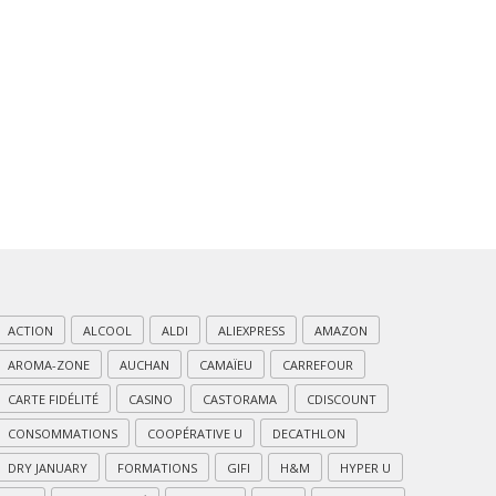
ACTION
ALCOOL
ALDI
ALIEXPRESS
AMAZON
AROMA-ZONE
AUCHAN
CAMAÏEU
CARREFOUR
CARTE FIDÉLITÉ
CASINO
CASTORAMA
CDISCOUNT
CONSOMMATIONS
COOPÉRATIVE U
DECATHLON
DRY JANUARY
FORMATIONS
GIFI
H&M
HYPER U