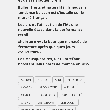
et de satisfaction client
Bulles, fruits et naturalité : la nouvelle
tendance boisson qui s’installe sur le
marché français
Leclerc et l’utilisation de l’IA : une
nouvelle étape dans la performance
retail
Shein au BHV : la boutique menacée de
fermeture après quelques jours
d’ouverture ?
Les Mousquetaires, U et Carrefour
boostent leurs parts de marché en 2025
ACTION
ALCOOL
ALDI
ALIEXPRESS
AMAZON
AROMA-ZONE
AUCHAN
CAMAÏEU
CARREFOUR
CARTE FIDÉLITÉ
CASINO
CASTORAMA
CDISCOUNT