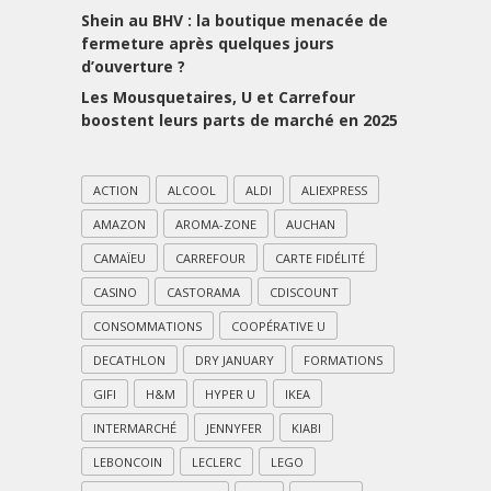
Shein au BHV : la boutique menacée de
fermeture après quelques jours
d’ouverture ?
Les Mousquetaires, U et Carrefour
boostent leurs parts de marché en 2025
ACTION
ALCOOL
ALDI
ALIEXPRESS
AMAZON
AROMA-ZONE
AUCHAN
CAMAÏEU
CARREFOUR
CARTE FIDÉLITÉ
CASINO
CASTORAMA
CDISCOUNT
CONSOMMATIONS
COOPÉRATIVE U
DECATHLON
DRY JANUARY
FORMATIONS
GIFI
H&M
HYPER U
IKEA
INTERMARCHÉ
JENNYFER
KIABI
LEBONCOIN
LECLERC
LEGO