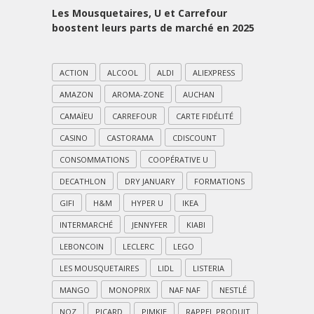
Les Mousquetaires, U et Carrefour
boostent leurs parts de marché en 2025
ACTION
ALCOOL
ALDI
ALIEXPRESS
AMAZON
AROMA-ZONE
AUCHAN
CAMAÏEU
CARREFOUR
CARTE FIDÉLITÉ
CASINO
CASTORAMA
CDISCOUNT
CONSOMMATIONS
COOPÉRATIVE U
DECATHLON
DRY JANUARY
FORMATIONS
GIFI
H&M
HYPER U
IKEA
INTERMARCHÉ
JENNYFER
KIABI
LEBONCOIN
LECLERC
LEGO
LES MOUSQUETAIRES
LIDL
LISTERIA
MANGO
MONOPRIX
NAF NAF
NESTLÉ
NOZ
PICARD
PIMKIE
RAPPEL PRODUIT