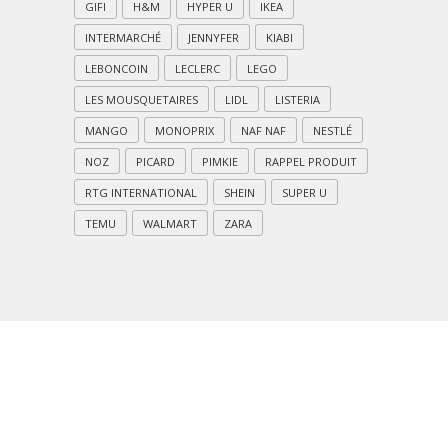
GIFI
H&M
HYPER U
IKEA
INTERMARCHÉ
JENNYFER
KIABI
LEBONCOIN
LECLERC
LEGO
LES MOUSQUETAIRES
LIDL
LISTERIA
MANGO
MONOPRIX
NAF NAF
NESTLÉ
NOZ
PICARD
PIMKIE
RAPPEL PRODUIT
RTG INTERNATIONAL
SHEIN
SUPER U
TEMU
WALMART
ZARA