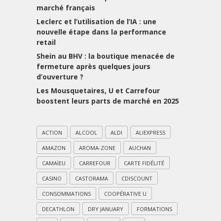
marché français
Leclerc et l’utilisation de l’IA : une
nouvelle étape dans la performance
retail
Shein au BHV : la boutique menacée de
fermeture après quelques jours
d’ouverture ?
Les Mousquetaires, U et Carrefour
boostent leurs parts de marché en 2025
ACTION
ALCOOL
ALDI
ALIEXPRESS
AMAZON
AROMA-ZONE
AUCHAN
CAMAÏEU
CARREFOUR
CARTE FIDÉLITÉ
CASINO
CASTORAMA
CDISCOUNT
CONSOMMATIONS
COOPÉRATIVE U
DECATHLON
DRY JANUARY
FORMATIONS