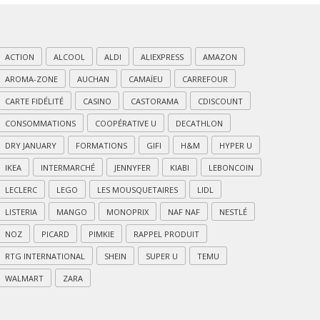
ACTION
ALCOOL
ALDI
ALIEXPRESS
AMAZON
AROMA-ZONE
AUCHAN
CAMAÏEU
CARREFOUR
CARTE FIDÉLITÉ
CASINO
CASTORAMA
CDISCOUNT
CONSOMMATIONS
COOPÉRATIVE U
DECATHLON
DRY JANUARY
FORMATIONS
GIFI
H&M
HYPER U
IKEA
INTERMARCHÉ
JENNYFER
KIABI
LEBONCOIN
LECLERC
LEGO
LES MOUSQUETAIRES
LIDL
LISTERIA
MANGO
MONOPRIX
NAF NAF
NESTLÉ
NOZ
PICARD
PIMKIE
RAPPEL PRODUIT
RTG INTERNATIONAL
SHEIN
SUPER U
TEMU
WALMART
ZARA