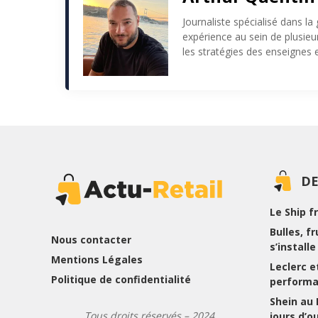
Journaliste spécialisé dans la
expérience au sein de plusie
les stratégies des enseignes e
DE
Le Ship f
Bulles, f
Nous contacter
s’install
Mentions Légales
Leclerc et
Politique de confidentialité
performa
Shein au
Tous droits réservés – 2024
jours d’o