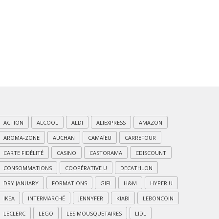
ACTION
ALCOOL
ALDI
ALIEXPRESS
AMAZON
AROMA-ZONE
AUCHAN
CAMAÏEU
CARREFOUR
CARTE FIDÉLITÉ
CASINO
CASTORAMA
CDISCOUNT
CONSOMMATIONS
COOPÉRATIVE U
DECATHLON
DRY JANUARY
FORMATIONS
GIFI
H&M
HYPER U
IKEA
INTERMARCHÉ
JENNYFER
KIABI
LEBONCOIN
LECLERC
LEGO
LES MOUSQUETAIRES
LIDL